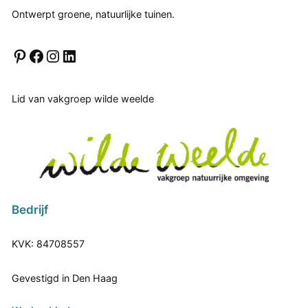
n
Ontwerpt groene, natuurlijke tuinen.
t
u
Pinterest
Facebook
Instagram
LinkedIn
i
n
Lid van vakgroep wilde weelde
i
n
T
u
i
n
Bedrijf
+
L
KVK: 84708557
a
n
Gevestigd in Den Haag
d
s