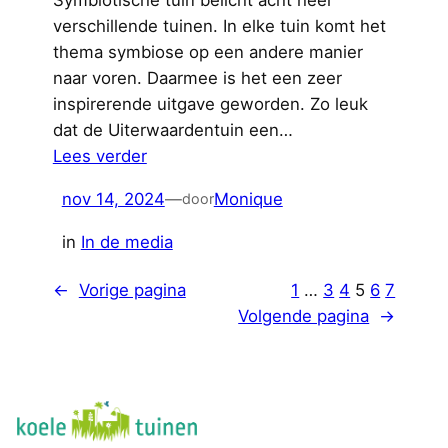
Symbiotische tuin belicht acht heel
verschillende tuinen. In elke tuin komt het
thema symbiose op een andere manier
naar voren. Daarmee is het een zeer
inspirerende uitgave geworden. Zo leuk
dat de Uiterwaardentuin een…
:
Lees verder
U
nov 14, 2024
—
Monique
door
i
t
in
In de media
e
r
←
Vorige pagina
1
…
3
4
5
6
7
w
Volgende pagina
→
a
a
r
d
e